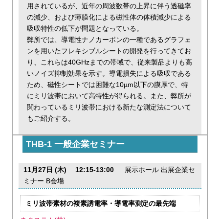
用されているが、近年の周波数帯の上昇に伴う透磁率
の減少、および薄膜化による磁性体の体積減少による
吸収特性の低下が問題となっている。
弊所では、導電性ナノカーボンの一種であるグラフェ
ンを用いたフレキシブルシートの開発を行ってきてお
り、これらは40GHzまでの帯域で、従来製品よりも高
いノイズ抑制効果を示す。導電損失による吸収である
ため、磁性シートでは困難な10µm以下の膜厚で、特
にミリ波帯において高特性が得られる。また、弊所が
関わっているミリ波帯における新たな測定法について
もご紹介する。
THB-1 一般企業セミナー
11月27日 (木) 12:15-13:00
展示ホール 出展企業セ
ミナー B会場
ミリ波帯素材の複素誘電率・導電率測定の最先端