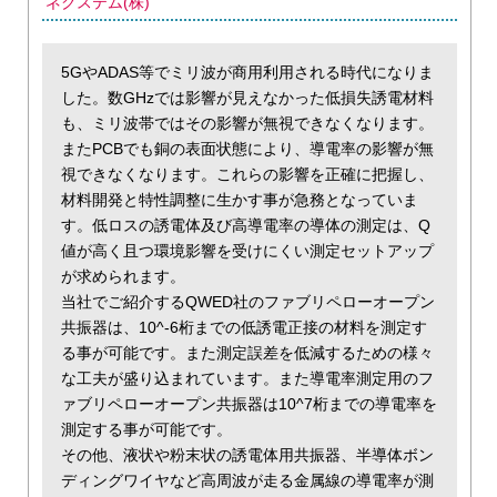
ネクステム(株)
5GやADAS等でミリ波が商用利用される時代になりま
した。数GHzでは影響が見えなかった低損失誘電材料
も、ミリ波帯ではその影響が無視できなくなります。
またPCBでも銅の表面状態により、導電率の影響が無
視できなくなります。これらの影響を正確に把握し、
材料開発と特性調整に生かす事が急務となっていま
す。低ロスの誘電体及び高導電率の導体の測定は、Q
値が高く且つ環境影響を受けにくい測定セットアップ
が求められます。
当社でご紹介するQWED社のファブリペローオープン
共振器は、10^-6桁までの低誘電正接の材料を測定す
る事が可能です。また測定誤差を低減するための様々
な工夫が盛り込まれています。また導電率測定用のフ
ァブリペローオープン共振器は10^7桁までの導電率を
測定する事が可能です。
その他、液状や粉末状の誘電体用共振器、半導体ボン
ディングワイヤなど高周波が走る金属線の導電率が測