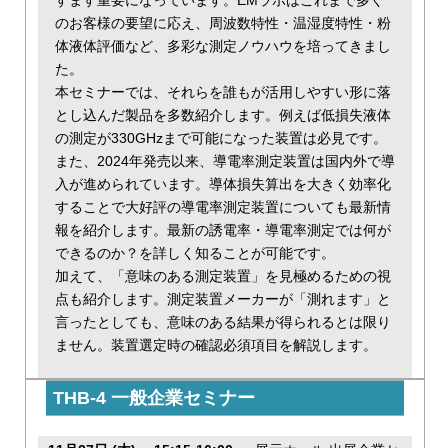
のお客様の要望に応え、周波数特性・温湿度特性・粉
体液体評価など、多彩な測定ノウハウを培ってきまし
た。
本セミナーでは、それらを誰もが活用しやすい形に落
とし込んだ製品を多数紹介します。例えば低損失液体
の測定が330GHzまで可能になった装置は必見です。
また、2024年発売以来、導電率測定装置は国内外で導
入が進められています。導体損失算出を大きく効率化
することで大好評の導電率測定装置についても最新情
報を紹介します。最新の誘電率・導電率測定では何が
できるのか？を詳しく知ることが可能です。
加えて、「意味のある測定装置」を見極めるための視
点も紹介します。測定装置メーカーが「測れます」と
言ったとしても、意味のある結果が得られるとは限り
ません。装置選定時の確認必須項目を解説します。
THB-4 一般企業セミナー