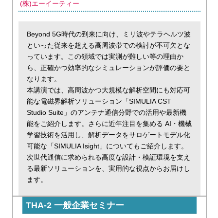
(株)エーイーティー
Beyond 5G時代の到来に向け、ミリ波やテラヘルツ波
といった従来を超える高周波帯での検討が不可欠とな
っています。この領域では実測が難しい等の理由か
ら、正確かつ効率的なシミュレーションが評価の要と
なります。
本講演では、高周波かつ大規模な解析空間にも対応可
能な電磁界解析ソリューション「SIMULIA CST
Studio Suite」のアンテナ通信分野での活用や最新機
能をご紹介します。さらに近年注目を集める AI・機械
学習技術を活用し、解析データをサロゲートモデル化
可能な「SIMULIA Isight」についてもご紹介します。
次世代通信に求められる高度な設計・検証環境を支え
る最新ソリューションを、実用的な視点からお届けし
ます。
THA-2 一般企業セミナー