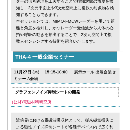
ダーの信号処理を工夫することで検知対象の角度を検
知し、2次元平面上や3次元空間上に複数の対象物を検
知することもできます。
本セッションでは、MIMO-FMCWレーダーを用いて距
離と角度を検知し、かつレーダー受信波から人体の心
拍や呼吸の動きを抽出することで、2次元空間上で複
数人センシングする技術を紹介いたします。
THA-4 一般企業セミナー
11月27日 (木) 15:15-16:00
展示ホール 出展企業セ
ミナー A会場
グラフェンノイズ抑制シートの開発
(公財)電磁材料研究所
近傍界における電磁波吸収体として、従来磁気損失に
よる磁性ノイズ抑制シートが各種デバイス内で広く利