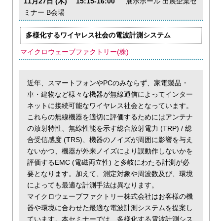
11月27日 (木) 15:15-16:00
展示ホール 出展企業セ
ミナー B会場
多様化するワイヤレス社会の電波計測システム
マイクロウェーブファクトリー(株)
近年、スマートフォンやPCのみならず、家電製品・
車・建物など様々な機器が無線通信によってインター
ネットに接続可能なワイヤレス社会となっています。
これらの無線機器を適切に評価するためにはアンテナ
の放射特性、無線性能を示す総合放射電力 (TRP) / 総
合受信感度 (TRS)、機器のノイズが周囲に影響を与え
ないかつ、機器が外来ノイズにより誤動作しないかを
評価するEMC (電磁両立性) と多岐にわたる計測が必
要となります。加えて、測定対象や周波数及び、環境
によっても最適な計測手法は異なります。
マイクロウェーブファクトリー株式会社はお客様の機
器や環境に合わせた最適な電波計測システムを提案し
ています。本セミナーでは、多様化する電波計測シス