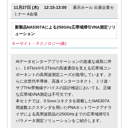
11月27日 (木) 12:15-13:00
展示ホール 出展企業セ
ミナー A会場
新製品NA5307Aによる250GHz広帯域掃引VNA測定ソリ
ューション
キーサイト・テクノロジー(株)
AIデータセンターアプリケーションの急速な成長に伴
い、1.6Tb/sや3.2Tb/sの高速通信を支える広帯域コン
ポーネントの高周波測定ニーズが急増しています。さ
らに次世代半導体、高速インターコネクト、ミリ波・
サブTHz帯無線デバイスの設計検証においても、正確
な広帯域VNA測定は不可欠です。
本セミナでは、0.5mmコネクタを搭載したNA5307A
周波数エクステンダを用いたPNAネットワークアナラ
イザによる高周波部品の250GHzまでの広帯域掃引S
パラメータ測定ソリューションをご紹介します。