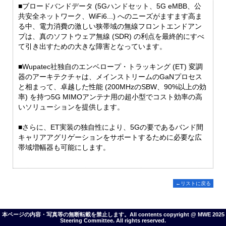
■ブロードバンドデータ (5Gハンドセット、5G eMBB、公
共安全ネットワーク、WiFi6...) へのニーズがますます高ま
る中、電力消費の激しい狭帯域の無線フロントエンドアン
プは、真のソフトウェア無線 (SDR) の利点を最終的にすべ
て引き出すための大きな障害となっています。
■Wupatec社独自のエンベロープ・トラッキング (ET) 変調
器のアーキテクチャは、メインストリームのGaNプロセス
と相まって、卓越した性能 (200MHzのSBW、90%以上の効
率) を持つ5G MIMOアンテナ用の超小型でコスト効率の高
いソリューションを提供します。
■さらに、ET実装の独自性により、5Gの要であるバンド間
キャリアアグリゲーションをサポートするために必要な広
帯域増幅器も可能にします。
←リストに戻る
本ページの内容・写真等の無断転載を禁止します。All contents copyright @ MWE 2025
Steering Committee. All rights reserved.