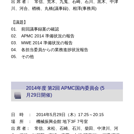
出 席 者： 常信、荒木、九鬼、石崎、石川、黒木、中津
川、河合、楢橋、丸橋(議事録)、相澤(事務局)
【議題】
01. 前回議事録案の確認
02. APMC 2014 準備状況の報告
03. MWE 2014 準備状況の報告
04. 各担当委員からの業務進捗状況報告
05. その他
2014年度 第2回 APMC国内委員会 (5
月29日開催)
日 時 ： 2014年5月29日（木）17:25～20:15
場 所 ： 機械振興会館 地下3F 7号室
出 席 者： 常信、末松、石崎、石川、柴田、中津川、河