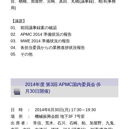
合、楢橋、加屋野、宮崎、真田、丸橋(議事録)、相澤(事務
局)
【議題】
01. 前回議事録案の確認
02. APMC 2014 準備状況の報告
03. MWE 2014 準備状況の報告
04. 各担当委員からの業務進捗状況報告
05. その他
2014年度 第3回 APMC国内委員会 (6
月30日開催)
日 時 ： 2014年6月30日(月) 17:30～19:30
場 所 ： 機械振興会館 地下3F 7号室
出 席 者： 常信、荒木、石川、石崎、柏、加屋野、九鬼、