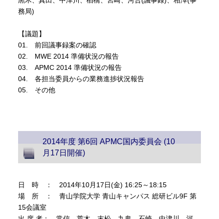
黒木、真田、中津川、楢橋、宮崎、河合(議事録)、相澤(事
務局)
【議題】
01. 前回議事録案の確認
02. MWE 2014 準備状況の報告
03. APMC 2014 準備状況の報告
04. 各担当委員からの業務進捗状況報告
05. その他
2014年度 第6回 APMC国内委員会 (10
月17日開催)
日 時 ： 2014年10月17日(金) 16:25～18:15
場 所 ： 青山学院大学 青山キャンパス 総研ビル9F 第
15会議室
出 席 者： 常信、荒木、末松、九鬼、石崎、中津川、河