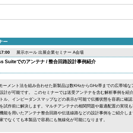
ナー
7:00
展示ホール 出展企業セミナー A会場
less Suiteでのアンテナ / 整合回路設計事例紹介
類のモーメント法を組み合わせた新製品は数KHzからGHz帯までの広帯域
設計が可能です。 このセミナーでは送受アンテナを含む解析事例を紹介
トル、インピーダンスマップなどの表示が可能で伝搬状態を容易に確認
を試作前に解決します。マルチアンテナの相関問題や最適配置の実現も
機能を用いたアンテナ整合回路や伝送線路などの設計事例をご紹介しま
家でなくても本製品で容易にも無線化が可能になります。