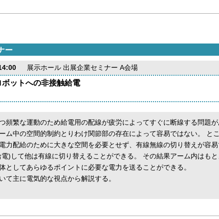
ナー
4:00
展示ホール 出展企業セミナー A会場
ロボットへの非接触給電
つ頻繁な運動のため給電用の配線が疲労によってすぐに断線する問題が
ーム中の空間的制約とりわけ関節部の存在によって容易ではない。 と
電力配給のために大きな空間を必要とせず、有線無線の切り替えが容易
給電)して他は有線に切り替えることができる。 その結果アーム内はも
体としてあらゆるポイントに必要な電力を送ることができる。
いて主に電気的な視点から解説する。