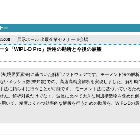
ナー
5:00
展示ホール 出展企業セミナー B会場
タ「WIPL-D Pro」活用の勘所と今後の展望
ーメント法(境界要素法)に基づいた解析ソフトウェアです。モーメント法の
、 少ないメッシュ数(未知数)での、高速高精度解析を実現しました。解析
手法に頼らずに行うことが可能です。 モーメント法に基づいているた
せん。解析対象だけでなく、波長に比べて大きな周辺構造物を含めた解
Dを用いて、精度よくかつ効率的な解析を行うための勘所を、WIPL-Dの