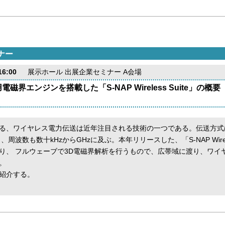
ナー
6:00
展示ホール 出展企業セミナー A会場
界エンジンを搭載した「S-NAP Wireless Suite」の概要
る、ワイヤレス電力伝送は近年注目される技術の一つである。伝送方式
波数も数十kHzからGHzに及ぶ。本年リリースした、「S-NAP Wireles
り、 フルウェーブで3D電磁界解析を行うもので、広帯域に渡り、ワイ
。
紹介する。