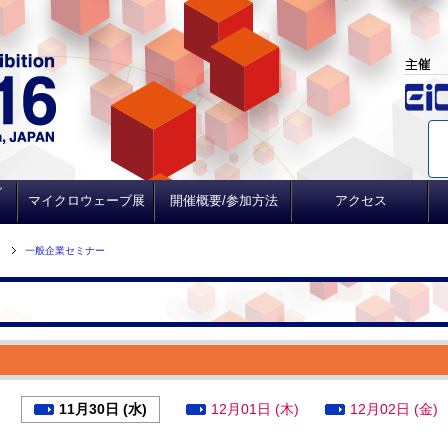
ブ
マイクロウェーブ展
開催概要/参加方法
アクセス
一般企業セミナー
11月30日 (水)
12月01日 (木)
12月02日 (金)