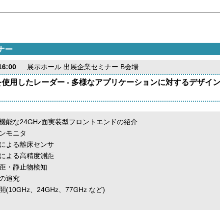
ナー
6:00
展示ホール 出展企業セミナー B会場
使用したレーダー - 多様なアプリケーションに対するデザイン
機能な24GHz面実装型フロントエンドの紹介
ンモニタ
による離床センサ
による高精度測距
距・静止物検知
の追究
0GHz、24GHz、77GHz など)