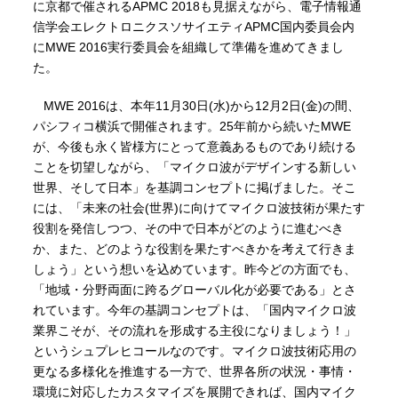
に京都で催されるAPMC 2018も見据えながら、電子情報通
信学会エレクトロニクスソサイエティAPMC国内委員会内
にMWE 2016実行委員会を組織して準備を進めてきまし
た。
MWE 2016は、本年11月30日(水)から12月2日(金)の間、
パシフィコ横浜で開催されます。25年前から続いたMWE
が、今後も永く皆様方にとって意義あるものであり続ける
ことを切望しながら、「マイクロ波がデザインする新しい
世界、そして日本」を基調コンセプトに掲げました。そこ
には、「未来の社会(世界)に向けてマイクロ波技術が果たす
役割を発信しつつ、その中で日本がどのように進むべき
か、また、どのような役割を果たすべきかを考えて行きま
しょう」という想いを込めています。昨今どの方面でも、
「地域・分野両面に跨るグローバル化が必要である」とさ
れています。今年の基調コンセプトは、「国内マイクロ波
業界こそが、その流れを形成する主役になりましょう！」
というシュプレヒコールなのです。マイクロ波技術応用の
更なる多様化を推進する一方で、世界各所の状況・事情・
環境に対応したカスタマイズを展開できれば、国内マイク