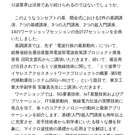
ロ波業界は活発であり続けられるのではないでしょうか。
このようなコンセプトの基、開会式における2件の基調講
演、7つの基礎講座、3つの入門講座、2つの超入門講座、
14のワークショップセッションの合計27セッションを企画
いたしました。
基調講演では、先ず「電波行政の最新動向」について、
総務省総合通信基盤局電波部電波政策課プロジェクト推進
室長 沼田文彦氏からご講演いただきます。続いて、最近再
び注目されているミリ波無線技術に関して、「ミリ波帯ワ
イヤレスアクセスネットワークプロジェクトの概要 -第5世
代移動通信システム(5G)へ向けて-」という題目で、東京工
業大学副学長 安藤真先生にご講演いただきます。
ワークショップでは、5G要素技術、IoT基盤技術およびア
プリケーション、ITS最新動向、無線電力伝送の実際技術に
焦点を当て、各々のコアテクノロジーの動向と最新アプリ
ケーションを紹介します。基礎/入門/超入門講座も例年以上
に充実させ、若手技術者から初学者にいたる様々な層を対
象に、マイクロ波技術の基礎から応用までを解説します。