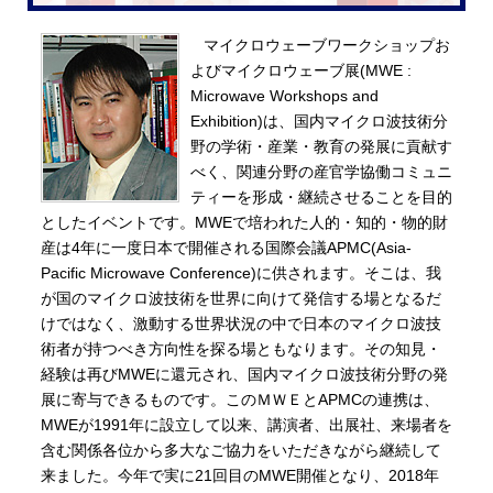
マイクロウェーブワークショップお
よびマイクロウェーブ展(MWE :
Microwave Workshops and
Exhibition)は、国内マイクロ波技術分
野の学術・産業・教育の発展に貢献す
べく、関連分野の産官学協働コミュニ
ティーを形成・継続させることを目的
としたイベントです。MWEで培われた人的・知的・物的財
産は4年に一度日本で開催される国際会議APMC(Asia-
Pacific Microwave Conference)に供されます。そこは、我
が国のマイクロ波技術を世界に向けて発信する場となるだ
けではなく、激動する世界状況の中で日本のマイクロ波技
術者が持つべき方向性を探る場ともなります。その知見・
経験は再びMWEに還元され、国内マイクロ波技術分野の発
展に寄与できるものです。このＭＷＥとAPMCの連携は、
MWEが1991年に設立して以来、講演者、出展社、来場者を
含む関係各位から多大なご協力をいただきながら継続して
来ました。今年で実に21回目のMWE開催となり、2018年