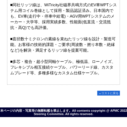
■同社リッツ線は、WiTricity社磁界共鳴方式のEV車WPTシス
テム用コイル巻線として採用・製品認証済み。日本国内で
も、EV車(走行中・停車中給電)・AGV用WPTシステムのメ
ーカー・大学等、採用実績多数、性能面(低直流・交流抵
抗・高Q)でも高評価。
■直径数十ミクロンの素線を束ねたリッツ線を設計・製造可
能。お客様の技術的課題・ご要求(周波数・撚り本数・絶縁
など)を解決・満足するリッツ線を提案可能。
■多芯・複合・超小型同軸ケーブル、極低温、ローノイズ、
フレキシブル相互接続ケーブル、パワーリード線、カスタ
ムブレード等、多種多様なカスタム仕様ケーブル。
←リストに戻る
本ページの内容・写真等の無断転載を禁止します。All contents copyright @ APMC 2022
Steering Committee. All rights reserved.