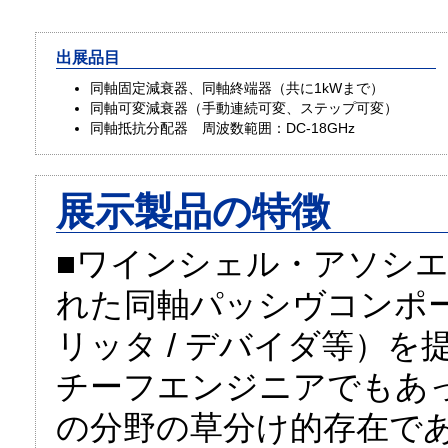
出展品目
同軸固定減衰器、同軸終端器（共に1kWまで）
同軸可変減衰器（手動連続可変、ステップ可変）
同軸抵抗分配器 周波数範囲：DC-18GHz
展示製品の特徴
■ワインシェル・アソシエ
れた同軸パッシヴコンポ
リッタ / デバイダ等）
チーフエンジニアでもあったDr.
の分野の草分け的存在であ