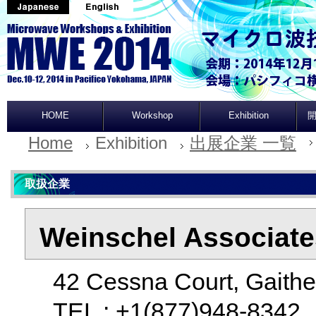
HOME
Workshop
Exhibition
開
Home
Exhibition
出展企業 一覧
取扱企業
Weinschel Associate
42 Cessna Court, Gaithe
TEL : +1(877)948-834