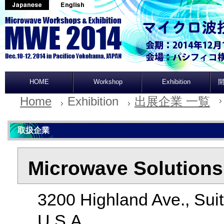
HOME
Workshop
Exhibition
開
Home
Exhibition
出展企業 一覧
取扱企業
Microwave Solutions,
3200 Highland Ave., Suit
U.S.A.