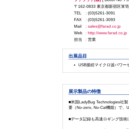
〒162-0833 東京都新宿区箪笥
TEL
: (03)5261-3091
FAX
: (03)5261-3093
Mail
:
sales@farad.co.jp
Web
:
http://www.farad.co.jp
担当
: 営業
出展品目
USB接続マイクロ波パワー
展示製品の特徴
■米国LadyBug Technologies社製
要（No-zero, No-Cal
■データ記録も高速ロギング技術