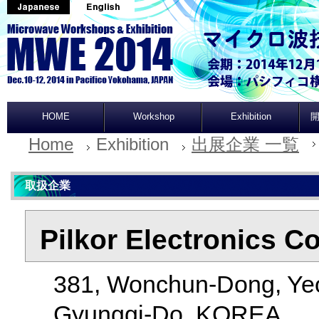
HOME
Workshop
Exhibition
開
Home
Exhibition
出展企業 一覧
取扱企業
Pilkor Electronics Co
381, Wonchun-Dong, Ye
Gyunggi-Do, KOREA