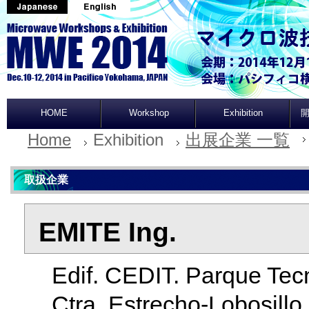
HOME
Workshop
Exhibition
開
Home
Exhibition
出展企業 一覧
取扱企業
EMITE Ing.
Edif. CEDIT. Parque Tec
Ctra. Estrecho-Lobosill