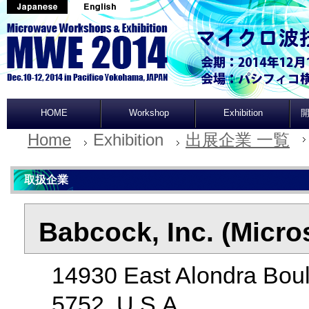
HOME
Workshop
Exhibition
開
Home
Exhibition
出展企業 一覧
取扱企業
Babcock, Inc. (Micro
14930 East Alondra Boul
5752, U.S.A.