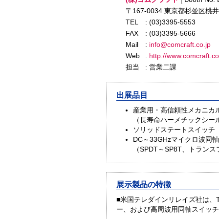
〒167-0034 東京都杉並区桃井1
TEL
: (03)3395-5553
FAX
: (03)3395-5666
Mail
:
info@comcraft.co.jp
Web
:
http://www.comcraft.co
担当
: 営業二課
出展品目
産業用・高信頼性メカニカ
（長寿命ハーメチックシー
ソリッドステートスイッチ
DC～33GHzマイクロ波同
（SPDT～SP8T、トラン
展示製品の特徴
■米国テレダインリレイズ社は、
ー、および高周波用同軸スイッ