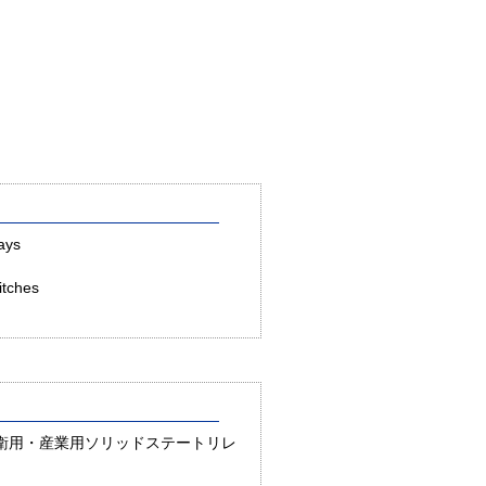
ays
itches
衛用・産業用ソリッドステートリレ