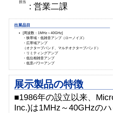
担当
: 営業二課
出展品目
[周波数：1MHz～40GHz]
・狭帯域・低雑音アンプ（ローノイズ）
・広帯域アンプ
（オクターブバンド、マルチオクターブバンド）
・リミティングアンプ
・低位相雑音アンプ
・低歪パワーアンプ
展示製品の特徴
■1986年の設立以来、Microsem
Inc.)は1MHz～40G