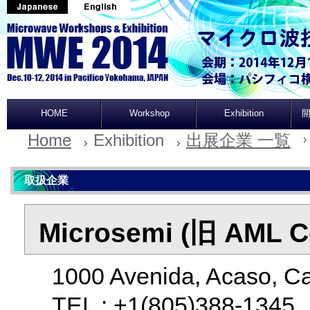
HOME
Workshop
Exhibition
開
Home
Exhibition
出展企業 一覧
取扱企業
Microsemi (旧 AML Co
1000 Avenida, Acaso, Ca
TEL : +1(805)388-134