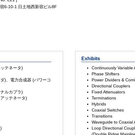
宿6-10-1 日土地西新宿ビル8F
Exhibits
アッテネータ)
Continuously Variable 
Phase Shifters
ダ)、電力合成器 (パワーコ
Power Dividers & Com
Directional Couplers
ョナルカプラ)
Fixed Attenuators
 アッテネータ)
Terminations
）
Hybrids
Coaxial Switches
Transitions
Waveguide to Coaxial 
)
Loop Directional Coup
(Double Ridge Mainlin