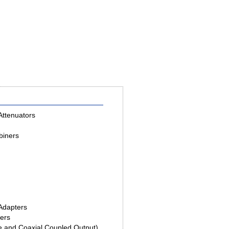
Attenuators
biners
Adapters
lers
e and Coaxial Coupled Output)