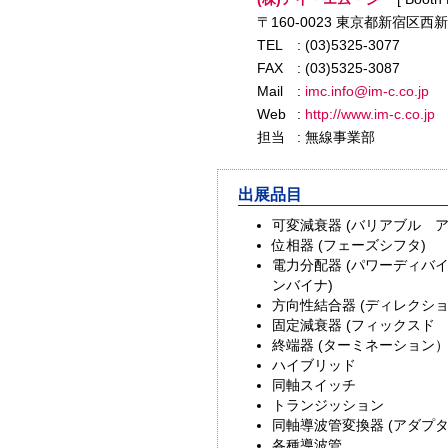
〒160-0023 東京都新宿区西新
TEL
: (03)5325-3077
FAX
: (03)5325-3087
Mail
:
imc.info@im-c.co.jp
Web
:
http://www.im-c.co.jp
担当
: 無線事業部
出展品目
可変減衰器 (バリアブル 
位相器 (フェーズシフタ)
電力分配器 (パワーディバイ
ンバイナ)
方向性結合器 (ディレクシ
固定減衰器 (フィックスド
終端器 (ターミネーション
ハイブリッド
同軸スイッチ
トランジッション
同軸導波管変換器 (アダプタ
各種導波管