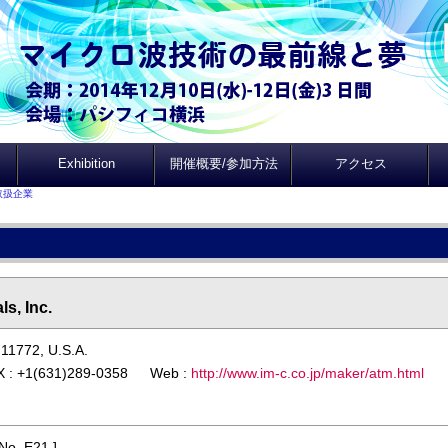
Exhibition
開催概要/参加方法
アクセス
取扱企業
s, Inc.
 11772, U.S.A.
X : +1(631)289-0358 Web :
http://www.im-c.co.jp/maker/atm.html
No. E21 ]