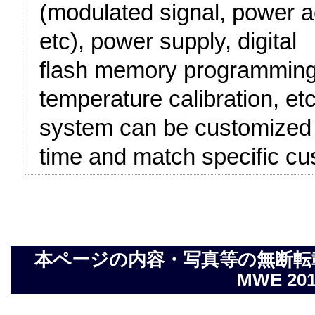
(modulated signal, power a
etc), power supply, digita
flash memory programming a
temperature calibration, etc
system can be customized t
time and match specific c
本ページの内容・写真等の無断転載を禁止し
MWE 2014