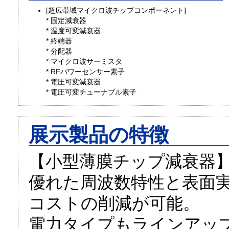
[超広帯域マイクロ波チップコンポーネント]
* 固定減衰器
* 温度可変減衰器
* 終端器
* 分配器
* マイクロ波サーミスタ
* RFパワーセンサー素子
* 電圧可変減衰器
* 電圧可変チューナブル素子
展示製品の特徴
【小型薄膜チップ減衰器
優れた周波数特性と表面
コストの削減が可能。
電力タイプもラインアッ