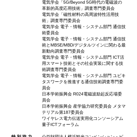
電気学会「5G/Beyond 5G時代の電磁波の
革新的高度応用技術」調査専門委員会
電気学会「磁性材料の高周波特性活用技
術」調査専門委員会
電気学会 電子・情報・システム部門 通信技
術委員会
電気学会 電子・情報・システム部門 通信技
術とMBSE/MBD/デジタルツインに関わる最
新動向調査専門委員会
電気学会 電子・情報・システム部門 ICT活
用スマート技術とその社会実装に関する技
術調査専門委員会
電気学会 電子・情報・システム部門 ユビキ
タスワークを推進する通信技術調査専門委
員会
日本学術振興会 R024電磁波励起反応場委
員会
日本学術振興会 産学協力研究委員会 メタマ
テリアル第187委員会
ワイヤレス電力伝送実用化コンソーシアム
量子ICTフォーラム
特 別 協 力
公益財団法人横浜観光コンベンション・ビ