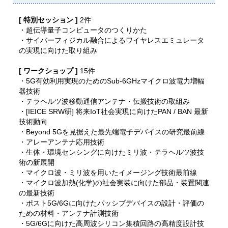
[ 特別セッション ]
2件
・超伝導量子コンピュータのつくりかた
・サイバーフィジカル融合によるワイヤレスエミュレータ
の実現に向けた取り組み
[ ワークショップ ]
15件
・5G有効利用実現のためのSub-6GHzマイクロ波電力増幅
器技術
・テラヘルツ波移動通信アンテナ・伝搬技術の取組み
・[IEICE SRW研] 将来IoT社会実現に向けたPAN / BAN 最新
技術動向
・Beyond 5Gを見据えた最先端電子デバイスの研究最前線
・アレーアンテナ応用技術
・生体・環境センシングに向けたミリ波・テラヘルツ波技
術の新展開
・マイクロ波・ミリ波を用いたイメージング技術最前線
・マイクロ波加熱(化学)の社会実装に向けた部品・装置関連
の最新技術
・ポスト5G/6Gに向けたパッシブデバイスの設計・評価の
ための材料・アンテナ計測技術
・5G/6Gに向けた高周波シリコン集積回路の高精度設計技