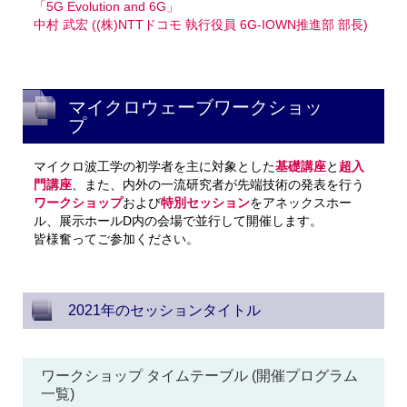
「5G Evolution and 6G」
中村 武宏 ((株)NTTドコモ 執行役員 6G-IOWN推進部 部長)
マイクロウェーブワークショッ
プ
マイクロ波工学の初学者を主に対象とした
基礎講座
と
超入
門講座
、また、内外の一流研究者が先端技術の発表を行う
ワークショップ
および
特別セッション
をアネックスホー
ル、展示ホールD内の会場で並行して開催します。
皆様奮ってご参加ください。
2021年のセッションタイトル
ワークショップ タイムテーブル (開催プログラム
一覧)