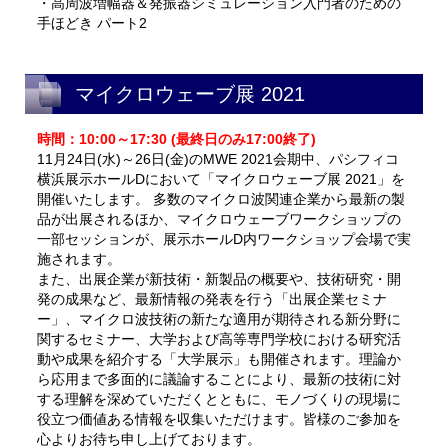
・高周波増幅器＆発振器シミュレーション入門者のための
手ほどき パート2
マイクロウェーブ展 2021
時間：10:00～17:30 (最終日のみ17:00終了)
11月24日(水)～26日(金)のMWE 2021会期中、パシフィコ
横浜展示ホールDにおいて「マイクロウェーブ展 2021」を
開催いたします。 多数のマイクロ波関連企業から最新の製
品が出展されるほか、マイクロウェーブワークショップの
一部セッションが、展示ホールD内ワークショップ会場で実
施されます。
また、出展企業が新技術・新製品の概要や、技術研究・開
発の成果など、最新情報の発表を行う「出展企業セミナ
ー」、マイクロ波技術の新たな適用が期待される新分野に
関するセミナー、大学および高等専門学校における研究活
動や成果を紹介する「大学展示」も開催されます。理論か
ら応用まで多面的に議論することにより、最新の技術に対
する理解を深めていただくとともに、モノづくりの現場に
役立つ価値ある情報を収集いただけます。皆様のご参加を
心よりお待ち申し上げております。