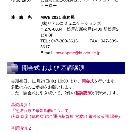
ューロー
連 絡 先
MWE 2021 事務局
(株)リアルコミュニケーションズ
〒270-0034 松戸市新松戸1-409 新松戸S
ビル3F
TEL : 047-309-3616 FAX : 047-309-
3617
E-mail :
mweapmc@io.ocn.ne.jp
開会式 および 基調講演
会期初日、11月24日(水) 10:00 より、
開会式
を行います。
多数の方のご参加をお願いします。
また、開会式に引き続いて、2件の
基調講演
が行われます。
基調講演 1 ：
「電波行政の最新動向について」
荻原 直彦 (総務省 総合通信基盤局 電波部 電波政策課 課長)
基調講演 2 ：