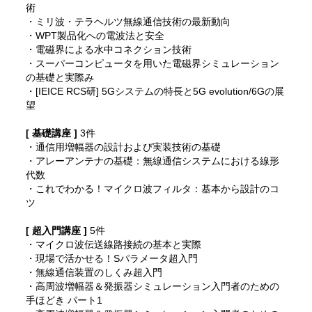
術
・ミリ波・テラヘルツ無線通信技術の最新動向
・WPT製品化への電波法と安全
・電磁界による水中コネクション技術
・スーパーコンピュータを用いた電磁界シミュレーション
の基礎と実際み
・[IEICE RCS研] 5Gシステムの特長と5G evolution/6Gの展
望
[ 基礎講座 ]
3件
・通信用増幅器の設計および実装技術の基礎
・アレーアンテナの基礎：無線通信システムにおける線形
代数
・これでわかる！マイクロ波フィルタ：基本から設計のコ
ツ
[ 超入門講座 ]
5件
・マイクロ波伝送線路接続の基本と実際
・現場で活かせる！Sパラメータ超入門
・無線通信装置のしくみ超入門
・高周波増幅器＆発振器シミュレーション入門者のための
手ほどき パート1