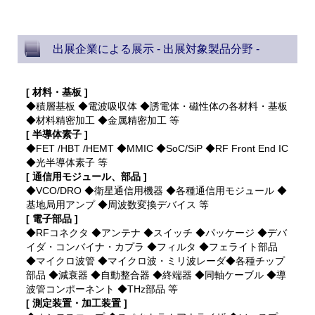
出展企業による展示 - 出展対象製品分野 -
[ 材料・基板 ]
◆積層基板 ◆電波吸収体 ◆誘電体・磁性体の各材料・基板
◆材料精密加工 ◆金属精密加工 等
[ 半導体素子 ]
◆FET /HBT /HEMT ◆MMIC ◆SoC/SiP ◆RF Front End IC
◆光半導体素子 等
[ 通信用モジュール、部品 ]
◆VCO/DRO ◆衛星通信用機器 ◆各種通信用モジュール ◆
基地局用アンプ ◆周波数変換デバイス 等
[ 電子部品 ]
◆RFコネクタ ◆アンテナ ◆スイッチ ◆パッケージ ◆デバ
イダ・コンバイナ・カプラ ◆フィルタ ◆フェライト部品
◆マイクロ波管 ◆マイクロ波・ミリ波レーダ◆各種チップ
部品 ◆減衰器 ◆自動整合器 ◆終端器 ◆同軸ケーブル ◆導
波管コンポーネント ◆THz部品 等
[ 測定装置・加工装置 ]