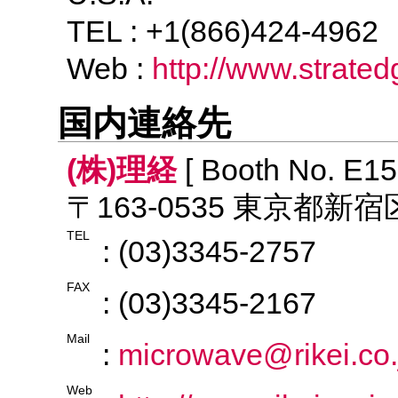
TEL : +1(866)424-496
Web :
http://www.strate
国内連絡先
(株)理経
[ Booth No. E15
〒163-0535 東京都新
TEL
: (03)3345-2757
FAX
: (03)3345-2167
Mail
:
microwave@rikei.co.
Web