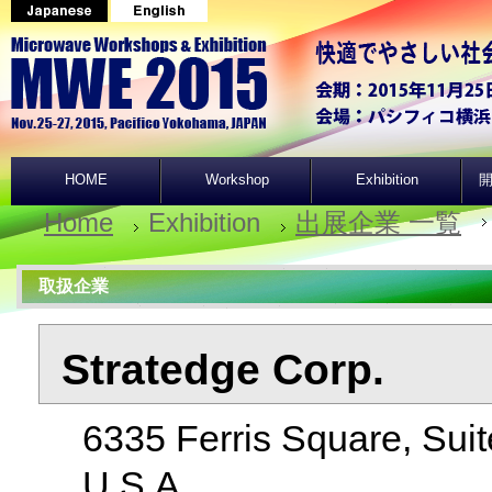
HOME
Workshop
Exhibition
開
Home
Exhibition
出展企業 一覧
取扱企業
Stratedge Corp.
6335 Ferris Square, Sui
U.S.A.