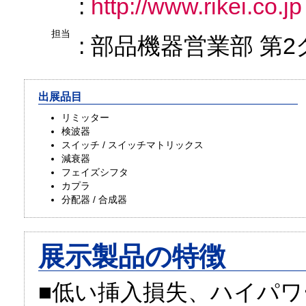
:
http://www.rikei.co.jp
担当
: 部品機器営業部 第
出展品目
リミッター
検波器
スイッチ / スイッチマトリックス
減衰器
フェイズシフタ
カプラ
分配器 / 合成器
展示製品の特徴
■低い挿入損失、ハイパ