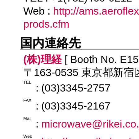
Web :
http://ams.aerofle
prods.cfm
国内連絡先
(株)理経
[ Booth No. E15
〒163-0535 東京都新
TEL
: (03)3345-2757
FAX
: (03)3345-2167
Mail
:
microwave@rikei.co.
Web