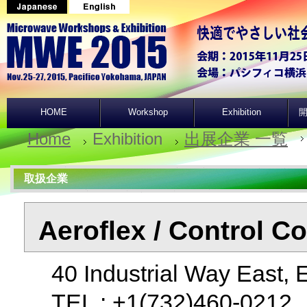
HOME
Workshop
Exhibition
開
Home
Exhibition
出展企業 一覧
取扱企業
Aeroflex / Control C
40 Industrial Way East,
TEL : +1(732)460-021