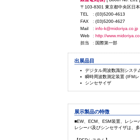
〒103-8301 東京都中央区日
TEL
: (03)5200-4613
FAX
: (03)5200-4627
Mail
:
info-k@midoriya.co.jp
Web
:
http://www.midoriya.co
担当
: 国際第一部
出展品目
デジタル周波数識別システム 
瞬時周波数測定装置 (IFMレ
シンセサイザ
展示製品の特徴
■EW、ECM、ESM装置、レシ
レシーバ及びシンセサイザは、多