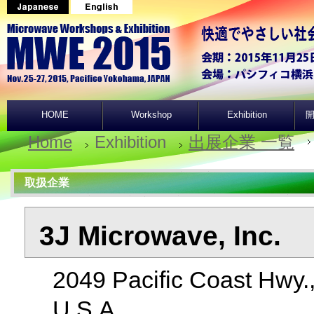
HOME
Workshop
Exhibition
開
Home
Exhibition
出展企業 一覧
取扱企業
3J Microwave, Inc.
2049 Pacific Coast Hwy.
U.S.A.