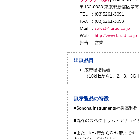
〒162-0833 東京都新宿区箪笥
TEL
: (03)5261-3091
FAX
: (03)5261-3093
Mail
:
sales@farad.co.jp
Web
:
http://www.farad.co.jp
担当
: 営業
出展品目
広帯域増幅器
（10kHzから1、2、3、5
展示製品の特徴
■Sonona Instrumen
■既存のスペクトラム・アナライ
■また、kHz帯からGHz帯ま