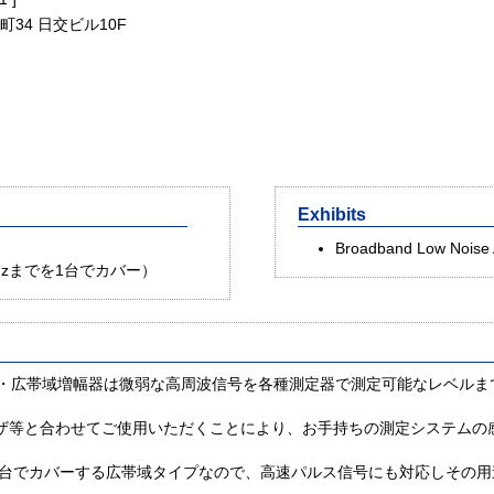
町34 日交ビル10F
Exhibits
Broadband Low Noise 
GHzまでを1台でカバー）
ts社製高利得・広帯域増幅器は微弱な高周波信号を各種測定器で測定可能なレベ
ザ等と合わせてご使用いただくことにより、お手持ちの測定システムの
でを1台でカバーする広帯域タイプなので、高速パルス信号にも対応しその