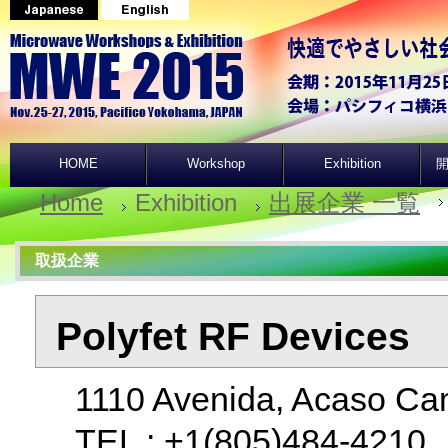
HOME
Workshop
Exhibition
開
Home
Exhibition
出展企業 一覧
取扱企業
Polyfet RF Devices
1110 Avenida, Acaso Cam
TEL : +1(805)484-421