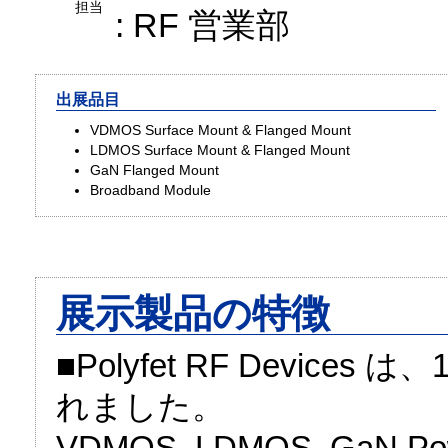
担当
: RF 営業部
出展品目
VDMOS Surface Mount & Flanged Mount
LDMOS Surface Mount & Flanged Mount
GaN Flanged Mount
Broadband Module
展示製品の特徴
■Polyfet RF Devices は
れました。
VDMOS, LDMOS, GaN Powe