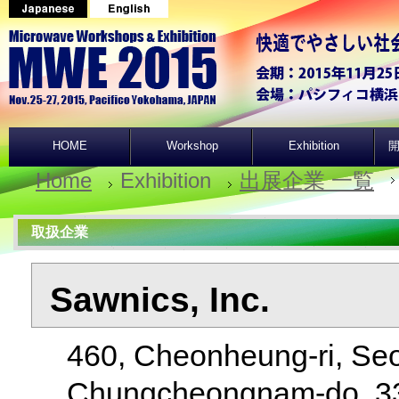
HOME
Workshop
Exhibition
開
Home
Exhibition
出展企業 一覧
取扱企業
Sawnics, Inc.
460, Cheonheung-ri, Se
Chungcheongnam-do, 3