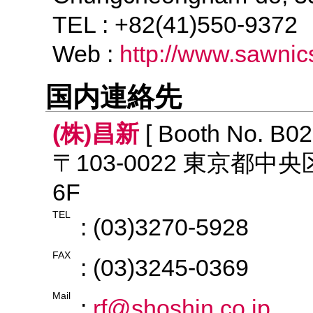
TEL : +82(41)550-937
Web :
http://www.sawni
国内連絡先
(株)昌新
[ Booth No. B02
〒103-0022 東京都中
6F
TEL
: (03)3270-5928
FAX
: (03)3245-0369
Mail
:
rf@shoshin.co.jp