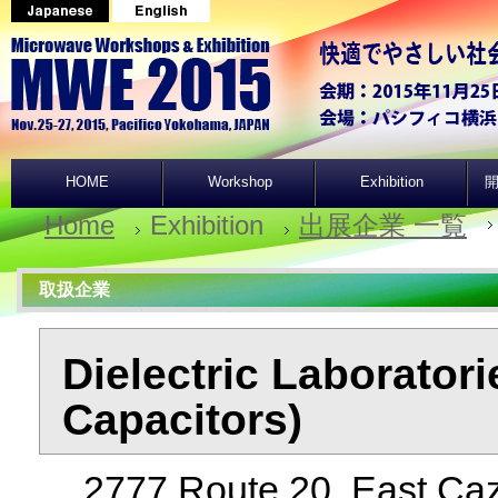
HOME
Workshop
Exhibition
開
Home
Exhibition
出展企業 一覧
取扱企業
Dielectric Laboratori
Capacitors)
2777 Route 20, East Ca