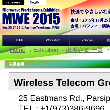
HOME
Workshop
Exhibition
開
Home
Exhibition
出展企業 一覧
取扱企業
Wireless Telecom Gro
25 Eastmans Rd., Parsip
TEL : +1(973)386-969