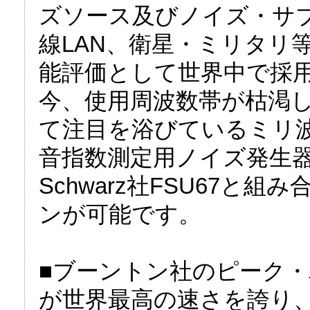
ズソース及びノイズ・サ
線LAN、衛星・ミリタリ
能評価として世界中で採
今、使用周波数帯が枯渇
て注目を浴びているミリ波帯
音指数測定用ノイズ発生器を
Schwarz社FSU67
ンが可能です。
■ブーントン社のピーク
が世界最高の速さを誇り