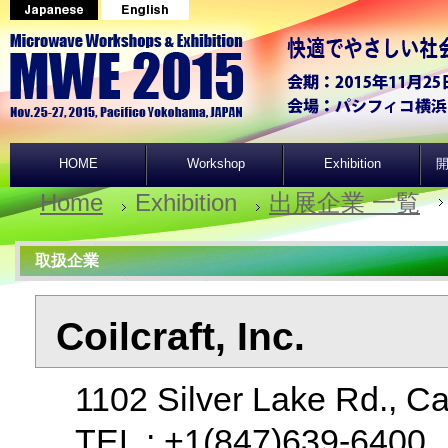
HOME
Workshop
Exhibition
開
Home
Exhibition
出展企業 一覧
取扱企業
Coilcraft, Inc.
1102 Silver Lake Rd., Ca
TEL : +1(847)639-640