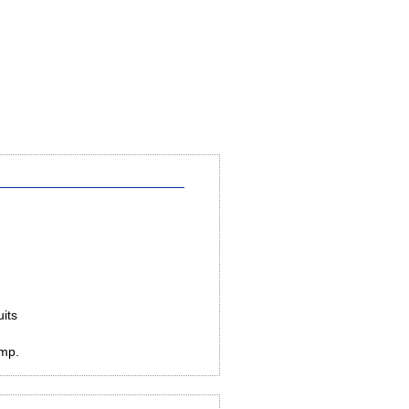
its
Amp.