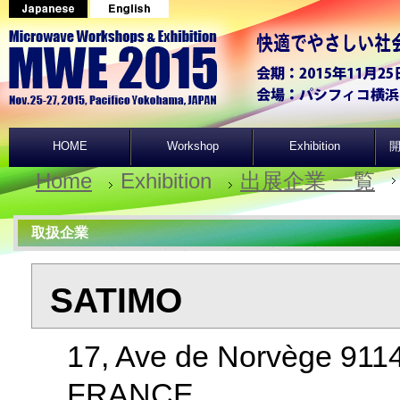
HOME
Workshop
Exhibition
開
Home
Exhibition
出展企業 一覧
取扱企業
SATIMO
17, Ave de Norvège 9114
FRANCE