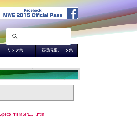
リンク集
基礎講座データ集
mSpect/PrismSPECT.htm