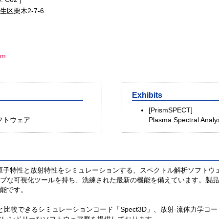
生区栗木2-7-6
om
Exhibits
[PrismSPECT]
フトウェア
Plasma Spectral Analy
ズマの原子特性と放射特性をシミュレーションする、スペクトル解析ソフト
ブな可視化ツールを持ち、洗練された最新の機能を備えています。製品
能です。
比較できるシミュレーションコード「Spect3D」、放射-流体力学コード