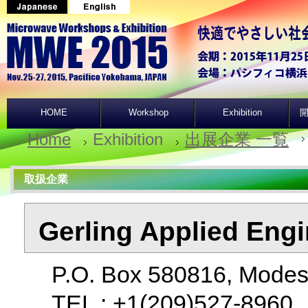
HOME
Workshop
Exhibition
開
Home
Exhibition
出展企業 一覧
取扱企業
Gerling Applied Engi
P.O. Box 580816, Modes
TEL : +1(209)527-896