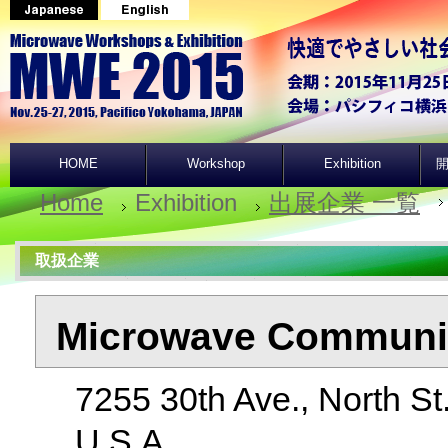
HOME
Workshop
Exhibition
開
Home
Exhibition
出展企業 一覧
取扱企業
Microwave Communica
7255 30th Ave., North St
U.S.A.