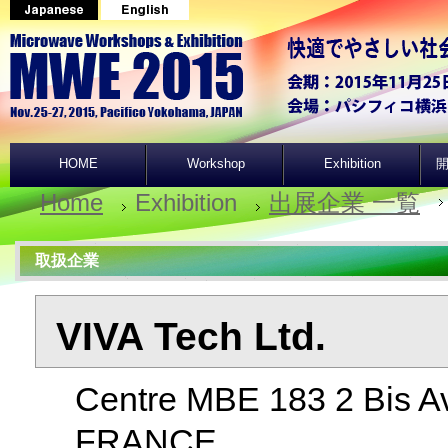
HOME
Workshop
Exhibition
開
Home
Exhibition
出展企業 一覧
取扱企業
VIVA Tech Ltd.
Centre MBE 183 2 Bis Av
FRANCE