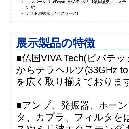
コンバータ (Up/Down, VNA/PNA ミリ波周波数エクステ
ンダ)
テスト用機器 (ノイズソース)
展示製品の特徴
■仏国VIVA Tech(ビ
からテラヘルツ(33GHz t
を広く取り揃えておりま
■アンプ、発振器、ホー
タ、カプラ、フィルタを
スやミリ波エクステンダ