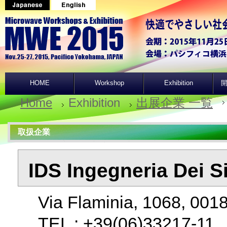
HOME
Workshop
Exhibition
開
Home
Exhibition
出展企業 一覧
取扱企業
IDS Ingegneria Dei S
Via Flaminia, 1068, 00
TEL : +39(06)33217-1