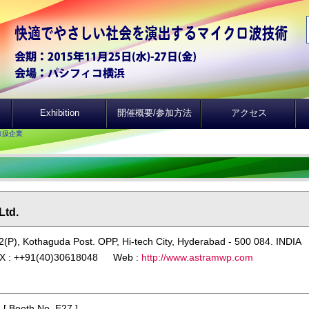
Exhibition
開催概要/参加方法
アクセス
取扱企業
Ltd.
(P), Kothaguda Post. OPP, Hi-tech City, Hyderabad - 500 084. INDIA
X : ++91(40)30618048 Web :
http://www.astramwp.com
)
[ Booth No. E27 ]