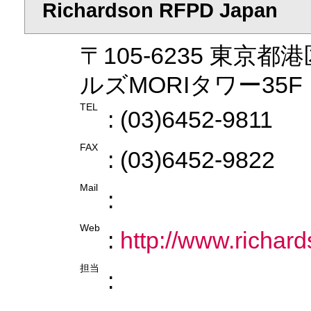
Richardson RFPD Japan
〒105-6235 東京都
ルズMORIタワー35F
TEL
: (03)6452-9811
FAX
: (03)6452-9822
Mail
:
Web
:
http://www.richard
担当
: