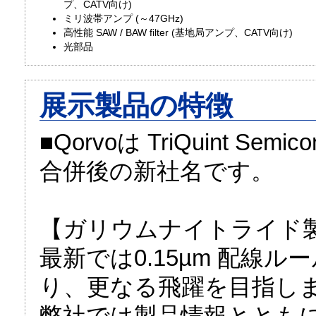
プ、CATV向け)
ミリ波帯アンプ (～47GHz)
高性能 SAW / BAW filter (基地局アンプ、CATV向け)
光部品
展示製品の特徴
■Qorvoは TriQuint Semic
合併後の新社名です。
【ガリウムナイトライド
最新では0.15µm 配線ルー
り、更なる飛躍を目指し
弊社では製品情報とともに