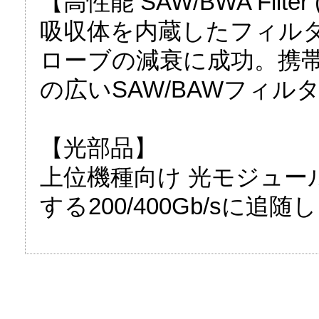
【高性能 SAW/BWA Filt
吸収体を内蔵したフィル
ローブの減衰に成功。携
の広いSAW/BAWフィル
【光部品】
上位機種向け 光モジュール
する200/400Gb/sに追随