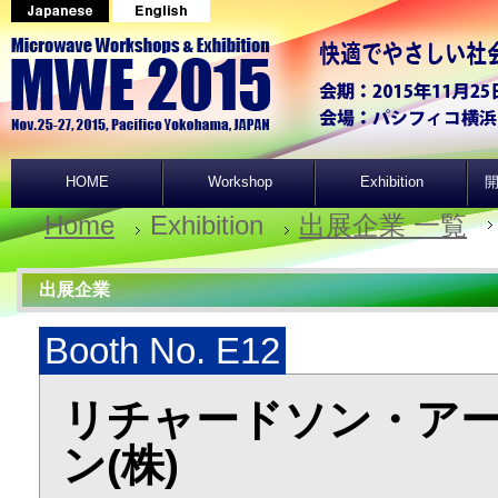
HOME
Workshop
Exhibition
開
Home
Exhibition
出展企業 一覧
出展企業
Booth No. E12
リチャードソン・ア
ン(株)