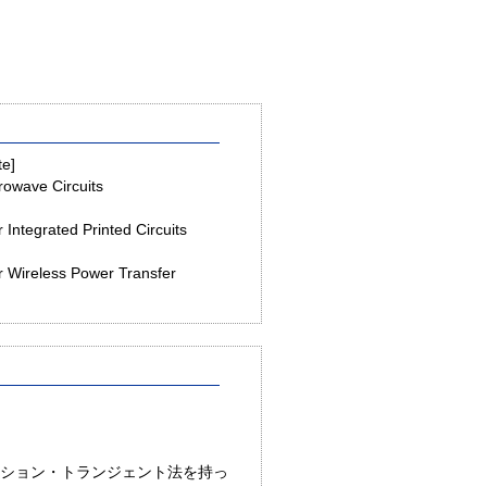
te]
rowave Circuits
 Integrated Printed Circuits
]
r Wireless Power Transfer
ション・トランジェント法を持っ