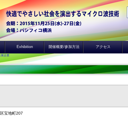
Exhibition
開催概要/参加方法
アクセス
出展企業
西区宝地町207