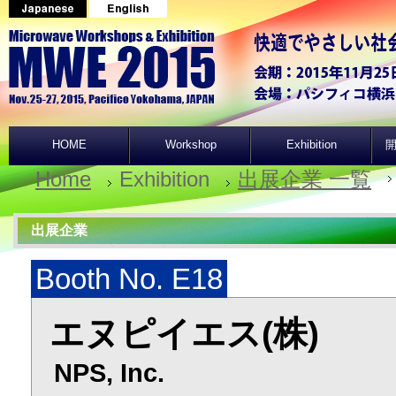
HOME
Workshop
Exhibition
開
Home
Exhibition
出展企業 一覧
出展企業
Booth No. E18
エヌピイエス(株)
NPS, Inc.