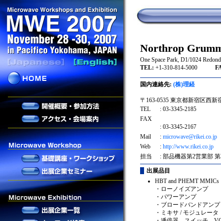
Northrop Grumma
One Space Park, D1/1024 Redond
TEL:
+1-310-814-5000
FAX
国内連絡先:
(株)理経
〒163-0535 東京都新宿区西新宿
TEL
: 03-3345-2185
FAX
: 03-3345-2167
Mail
:
microwave@rikei.co.jp
Web
:
http://www.rikei.co.jp
担当
: 部品機器第2営業部 
出展品目
HBT and PHEMT MMICs
・ローノイズアンプ
・パワーアンプ
・ブロードバンドアンプ
・ミキサ / モジュレータ
・逓倍器、スイッチ、V