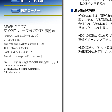
*RoHS指令準拠済み
展示製品の特徴
■Velocium社は、TRW Sp
載システム、VSAT用にMM
合併され、Velociumは、Vel
りました。これを機に、
■DC-100GHzのGaAs
画像イメージング用途に
■MMICチップセット23,
RoHS指令に対応してお
本ページの内容・写真等の無断転載を禁止します。
All contents copyright
@ MWE 2007 Steering Committee.
All rights reserved.