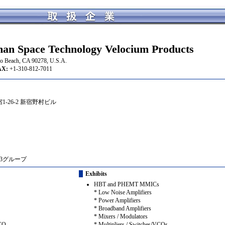
n Space Technology Velocium Products
o Beach, CA 90278, U.S.A.
:
+1-310-812-7011
1-26-2 新宿野村ビル
第3グループ
Exhibits
HBT and PHEMT MMICs
* Low Noise Amplifiers
* Power Amplifiers
* Broadband Amplifiers
* Mixers / Modulators
CO
* Multipliers / Switches/VCOs