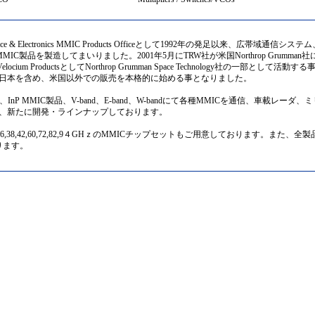
ace & Electronics MMIC Products Officeとして1992年の発足以来、広帯域通信システ
IC製品を製造してまいりました。2001年5月にTRW社が米国Northrop Grumman
ocium ProductsとしてNorthrop Grumman Space Technology社の一部として活動す
日本を含め、米国以外での販売を本格的に始める事となりました。
及び、InP MMIC製品、V-band、E-band、W-bandにて各種MMICを通信、車載レーダ、
、新たに開発・ラインナップしております。
26,38,42,60,72,82,9４GHｚのMMICチップセットもご用意しております。また、全製
ります。