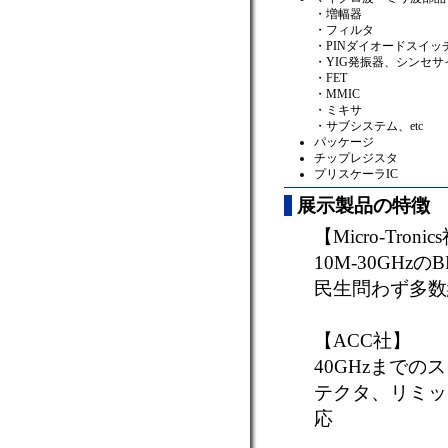
・増幅器
・フィルタ
・PINダイオードスイッ
・YIG発振器、シンセサ
・FET
・MMIC
・ミキサ
・サブシステム、etc
パッケージ
チップレジスタ
プリスケーラIC
展示製品の特徴
【Micro-Troni
10M-30GHz
民生問わず多数
【ACC社】
40GHzまで
テクタ、リミッ
応