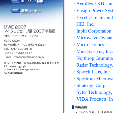
・
Aeroflex / KDI-Int
・
Ensign Power Syst
・
Excelics Semicondu
・
HEI, Inc.
・
Inphi Corporation
・
Microwave Dynam
・
Micro-Tronics
・
Mini-Systems, Inc.
・
Northrop Grumman
本ページの内容・写真等の無断転載を禁止します。
・
Radar Technology,
All contents copyright
@ MWE 2007 Steering Committee.
・
Spacek Labs, Inc.
All rights reserved.
・
Spectrum Microwav
・
Stratedge Corp.
・
Syfer Technology,
・
VIDA Products, In
出展品目
マイクロ波・ミリ波部品