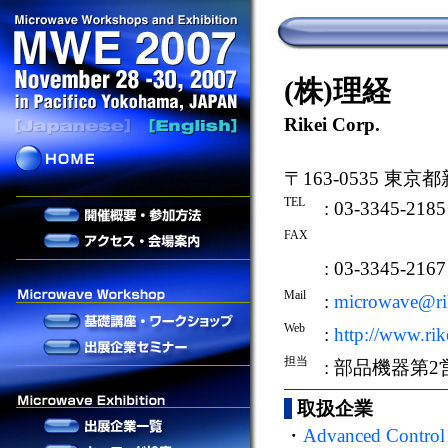
(株)理経
Rikei Corp.
〒163-0535 東
TEL
: 03-3345-2185
FAX
: 03-3345-2167
Mail
:
microwave@rik
Web
:
http://www.rik
担当
: 部品機器第
取扱企業
・
Advanced Control