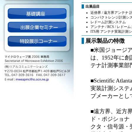
出展品目
近傍界 / 遠方界アンテナ
コンパクトレンジ計測シ
レドーム計測システム
アンテナ / RCS / レド
ITS用 アンテナ実装計測
展示製品の特徴
■米国ジョージア州
は、1952年に創設
テナ計測事業部
■Scientifi
実装計測システ
プメーカーとし
■遠方界、近方
ド・ポジショナ
クタ・信号源・