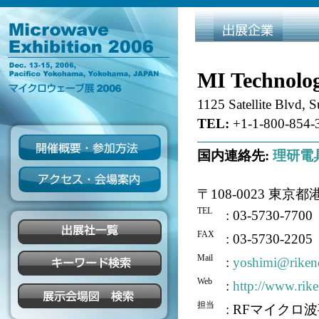
MI Technolog
1125 Satellite Blvd,
TEL:
+1-1-800-854-
国内連絡先:
理研電具
〒108-0023 東京都
TEL
: 03-5730-7700
FAX
: 03-5730-2205
Mail
:
yoshimi@riken
Web
:
http://www.rik
担当
: RFマイクロ