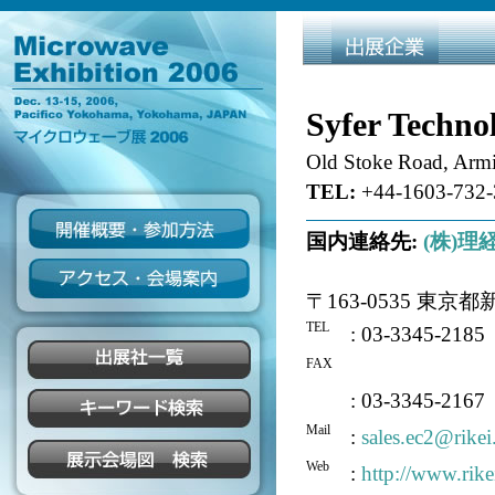
Syfer Technol
Old Stoke Road, Arm
TEL:
+44-1603-732-
国内連絡先:
(株)理
〒163-0535 東京
TEL
: 03-3345-2185
FAX
: 03-3345-2167
Mail
:
sales.ec2@rikei
Web
:
http://www.rike