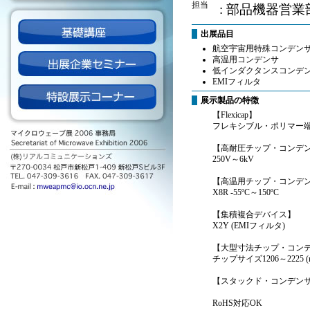
担当
: 部品機器営
出展品目
航空宇宙用特殊コンデン
高温用コンデンサ
低インダクタンスコンデ
EMIフィルタ
展示製品の特徴
【Flexicap】
フレキシブル・ポリマー端
【高耐圧チップ・コンデ
250V～6kV
【高温用チップ・コンデ
X8R -55ºC～150ºC
【集積複合デバイス】
X2Y (EMIフィルタ)
【大型寸法チップ・コン
チップサイズ1206～2225 (m
【スタックド・コンデン
RoHS対応OK