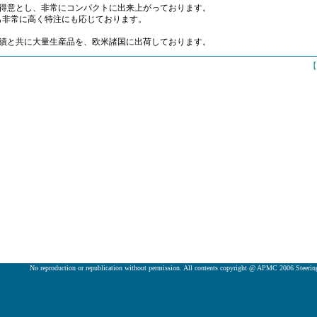
を得意とし、非常にコンパクトに出来上がっております。
も非常に高く特注にも応じております。
実績と共に大量生産品を、欧米諸国に出荷しております。
【
No reproduction or republication without permission. All contents copyright @ APMC 2006 Steeri