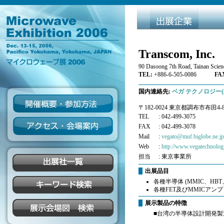
Transcom, Inc.
90 Dasoong 7th Road, Tainan Scie
TEL:
+886-6-505-0086
FAX
国内連絡先:
ベガ テクノロジー(
〒182-0024 東京都調布市布田4-8
TEL
: 042-499-3075
FAX
: 042-499-3078
Mail
:
vegato@muf.biglobe.ne.jp
Web
:
http://www.vegatechnology
担当
: 東京事業所
出展品目
各種半導体 (MMIC、HBT、
各種FET及びMMICアン
展示製品の特徴
■台湾の半導体設計開発製造