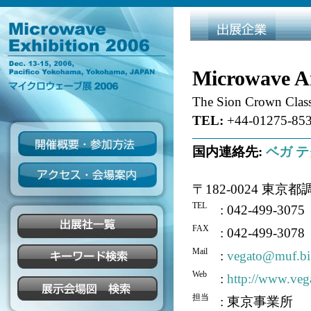
Microwave Am
The Sion Crown Class
TEL:
+44-01275-853
国内連絡先:
ベガ テ
〒182-0024 東京都
TEL
: 042-499-3075
FAX
: 042-499-3078
Mail
:
vegato@muf.big
Web
:
http://www.veg
担当
: 東京事業所