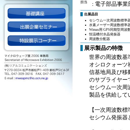
担当
: 電子部品事業
出展品目
セシウム一次周波数標準
水素メーザー周波数標準
Wimax用 GPS同期型周
恒温槽付水晶発振器
周波数分配器
展示製品の特徴
世界の周波数基
オシロクォーツ
信基地局及び移
のサプライヤー
セシウム一次周
製品を供給して
【一次周波数標
セシウム発振器