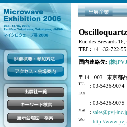
Oscilloquartz
Rue des Brevards 16,
TEL:
+41-32-722-55
国内連絡先:
(株)PV
〒141-0031 東京都
TEL
: 03-5436-9074
FAX
: 03-5436-9075
Mail
:
sales@pvj-inc.j
Web
:
http://www.pvj-