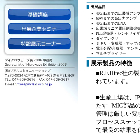
出展品目
40GHzまでの広帯域アン
60Wまでの高出力アンプ
40GHzまでのLNA
広帯域リニア電圧制御発
PLL発振器・シンセサイ
ダイプレクサ
ミキサ・変成器・アップ/
電圧分配/合成器・アンテ
マルチプライヤー
展示製品の特徴
■R.F.Hit
れています。
■生産工場は、I
たす "MIC部
管理は厳しい要
プロセスステッ
て最良の結果を