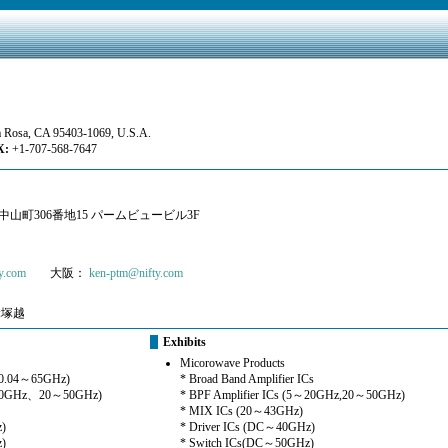
nta Rosa, CA 95403-1069, U.S.A.
:
+1-707-568-7647
区中山町306番地15 パームビュービル3F
y.com
大阪：
ken-ptm@nifty.com
:塚越
Exhibits
Micorowave Products
4～65GHz)
* Broad Band Amplifier ICs
Hz、20～50GHz)
* BPF Amplifier ICs (5～20GHz,20～50GHz)
* MIX ICs (20～43GHz)
)
* Driver ICs (DC～40GHz)
)
* Switch ICs(DC～50GHz)