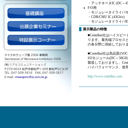
・アッテネータIC (DC～45G
F/O用
・モジュレータドライバモジュ
・CDR/CMU IC (43Gb/s)
・モジュレータドライバIC(D
展示製品の特徴
■Centellax社はハ
ります。最先端プロセス
の各分野に供給しており
■Centellax社は高品
I/Oモジュール(DC～5
製造しておりますし、Cent
ハイパフォーマンス、使
http://www.centellax.com