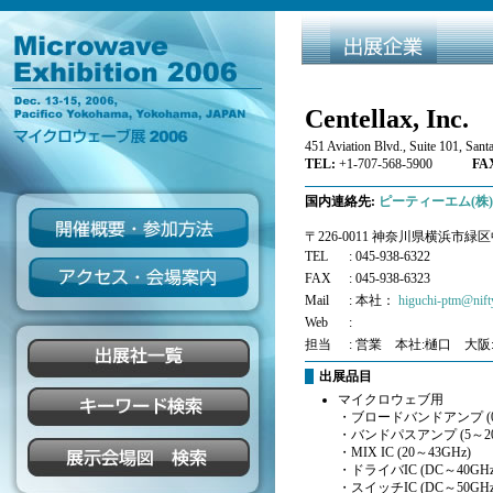
Centellax, Inc.
451 Aviation Blvd., Suite 101, Sa
TEL:
+1-707-568-5900
FAX
国内連絡先:
ピーティーエム(株)
〒226-0011 神奈川県横浜市緑
TEL
: 045-938-6322
FAX
: 045-938-6323
Mail
: 本社：
higuchi-ptm@nift
Web
:
担当
: 営業 本社:樋口 大阪
出展品目
マイクロウェブ用
・ブロードバンドアンプ (0.0
・バンドパスアンプ (5～20G
・MIX IC (20～43GHz)
・ドライバIC (DC～40GHz
・スイッチIC (DC～50GHz