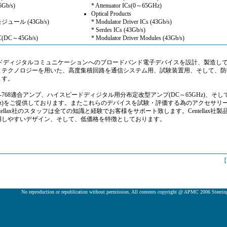
b/s)
* Attenuator ICs(0～65GHz)
Optical Products
ール (43Gb/s)
* Modulator Driver ICs (43Gb/s)
* Serdes ICs (43Gb/s)
C～45Gb/s)
* Modulator Driver Modules (43Gb/s)
イスピードディジタルコミュニケーションへのブロードバンド電子デバイスを設計、製造し
とテクノロジーを用いた、高度集積回路を通信システム用、試験装置用、そして、防
ます。
質のOC-768適合アンプ、ハイスピードディジタル用分布定改型アンプ(DC～65GHz)、そし
0GHz)をご提供しております。またこれらのデバイスを試験・評価する為のアクセサリ
ellax社のスタッフは全ての知識と経験でお客様をサポート致します。Centellax社製
用しやすいデザイン、そして、低価格を特徴としております。
【
No reproduction or republication without permission. All contents copyright @ APMC 2006 Steeri