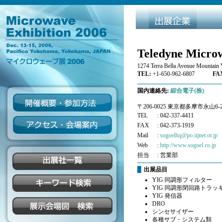
Teledyne Microw
1274 Terra Bella Avenue Mountain
TEL:
+1-650-962-6807
FAX
国内連絡先:
綜合電子(株)
〒206-0025 東京都多摩市永山6-2
TEL
: 042-337-4411
FAX
: 042-373-1919
Mail
:
sogoelhq@po.iijnet.or.jp
Web
:
http://www.sogoel.co.jp
担当
: 営業部
出展品目
YIG 同調形フィルター
YIG 同調形閉回路トラ
YIG 発信器
DRO
シンセサイザー
各種サブ・システム類