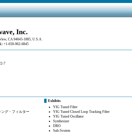
ave, Inc.
 View, CA 94043-1885, U.S.A.
:
+1-650-962-6845
2-7
Exhibits
YIG Tuned Filter
ッキング・フィルター
YIG Tuned Closed Loop Tracking Filter
YIG Tuned Oscillator
Synthesizer
DRO
Sub-System