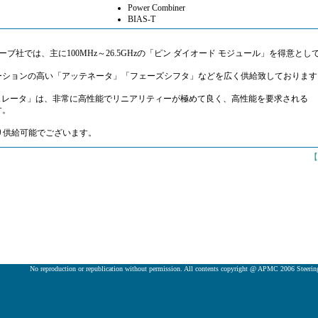
Power Combiner
BIAS-T
ブ社では、主に100MHz～26.5GHzの「ピン ダイオード モジュール」を得意とし
ーションの高い「アッテネータ」「フェーズシフタ」などを広く供給致しております
ジュレータ」は、非常に高性能でリニアリティーが極めて良く、高性能を要求される
す。
り供給可能でございます。
【
No reproduction or republication without permission. All contents copyright @ APMC 2006 Steeri