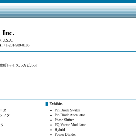
 Inc.
0, U.S.A.
:
+1-201-989-0186
室町1-7-1 スルガビル6F
Exhibits
ータ
Pin Diode Switch
ズシフタ
Pin Diode Attenuator
Phase Shifter
ータ
I/Q Vector Modulator
Hybrid
Power Divider