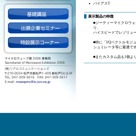
バイアスT
展示製品の特徴
■ジーティーマイクロウェー
り、
ハイスピードでレゾリュ
■特に「I/Qベクトルモ
シュミレータ等に最適で
■またカスタム品も1個よ