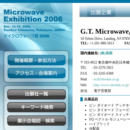
G.T. Microwave,
10 Orben Drive, Landing, NJ 0785
TEL:
+1-201-989-5613
FAX
国内連絡先:
(株)昌新
〒103-0022 東京都中央区日本橋
TEL
: 03-3270-5921
FAX
: 03-3245-0369
Mail
:
eci@shoshin.co.jp
Web
:
http://www.shoshin.co.jp/
担当
: 電子営業部
出展品目
ピン ダイオード アッテネ
ピン ダイオード フェー
ピン ダイオード スイッチ
I/Q ベクトル モジューレ
ハイブリッド
分配器